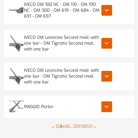
IVECO OM 100 NC - OM 110 - OM 190
keyboard_arrow_down
NC - OM 300 - OM 619 - OM 684 - OM
691 - OM 697
IVECO OM Leoncino Second mod. with
keyboard_arrow_down
one bar - OM Tigrotto Second mod.
with one bar
IVECO OM Leoncino Second mod. with
keyboard_arrow_down
one bar - OM Tigrotto Second mod.
with one bar
keyboard_arrow_down
PIAGGIO Porter
←
1
2
3
4
5
6
…
129
130
131
→