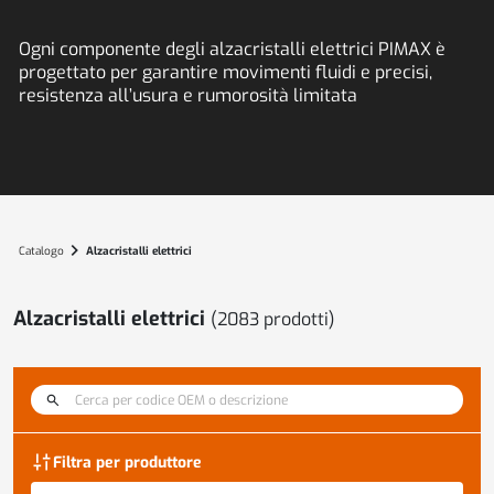
Ogni componente degli alzacristalli elettrici PIMAX è
progettato per garantire movimenti fluidi e precisi,
resistenza all’usura e rumorosità limitata
chevron_right
Catalogo
Alzacristalli elettrici
Alzacristalli elettrici
(
2083
prodotti)
discover_tune
Filtra per produttore