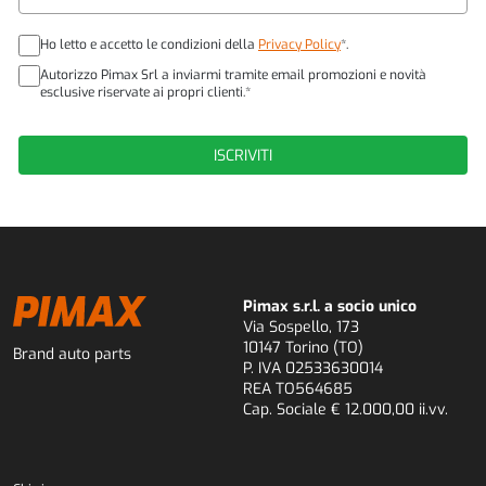
Ho letto e accetto le condizioni della
Privacy Policy
*.
Autorizzo Pimax Srl a inviarmi tramite email promozioni e novità
esclusive riservate ai propri clienti.*
Pimax s.r.l. a socio unico
Via Sospello, 173
10147 Torino (TO)
Brand auto parts
P. IVA 02533630014
REA TO564685
Cap. Sociale € 12.000,00 ii.vv.